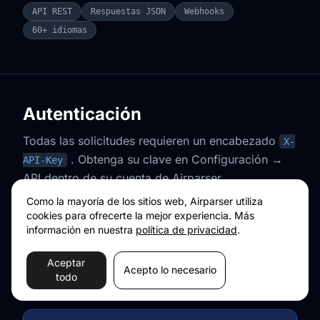
API REST
Respuestas JSON
Webhooks
60+ idiomas
Autenticación
Todas las solicitudes requieren un encabezado
X-
. Obtenga su clave en Configuración →
API-Key
API dentro de su cuenta de Airparser.
Como la mayoría de los sitios web, Airparser utiliza
cookies para ofrecerte la mejor experiencia. Más
cURL
información en nuestra
política de privacidad
.
curl https://api.airparser.com/inboxes \

Aceptar
Acepto lo necesario
"X-API-Key: YOUR_API_KEY"
  -H 
todo