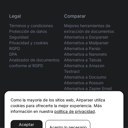
Legal
Comparar
Términos y condiciones
Mejores herramientas de
Protección de datos
extracción de documentos
Seguridad
Alternativa a Docparser
Privacidad y cookies
Alternativa a Mailparser
RGPD
Alternativa a Parsio
DPA
Alternativa a Nanonets
Analizador de documentos
Alternativa a Tabula
conforme al RGPD
Alternativa a Amazon
Textract
Alternativa a Docsumo
Alternativa a Rossum
Alternativa a Zapier Email
Parser
ChatGPT vs. Airparser
Como la mayoría de los sitios web, Airparser utiliza
Claude vs. Airparser
cookies para ofrecerte la mejor experiencia. Más
información en nuestra
política de privacidad
.
Aceptar
Acepto lo necesario