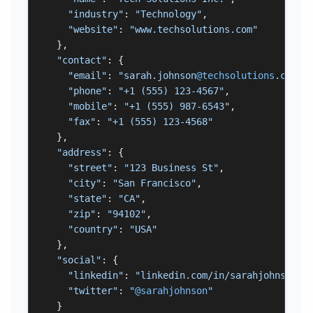
"industry"
: 
"Technology"
,

"website"
: 
"www.techsolutions.com"
  },

"contact"
: {

"email"
: 
"sarah.johnson
@techsolutions
.com"
,

"phone"
: 
"+1 (555) 123-4567"
,

"mobile"
: 
"+1 (555) 987-6543"
,

"fax"
: 
"+1 (555) 123-4568"
  },

"address"
: {

"street"
: 
"123 Business St"
,

"city"
: 
"San Francisco"
,

"state"
: 
"CA"
,

"zip"
: 
"94102"
,

"country"
: 
"USA"
  },

"social"
: {

"linkedin"
: 
"linkedin.com/in/sarahjohnson"
,

"twitter"
: 
"
@sarahjohnson
"
  }
