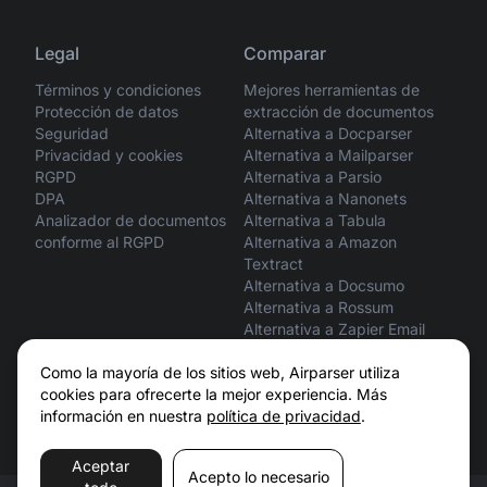
Legal
Comparar
Términos y condiciones
Mejores herramientas de
Protección de datos
extracción de documentos
Seguridad
Alternativa a Docparser
Privacidad y cookies
Alternativa a Mailparser
RGPD
Alternativa a Parsio
DPA
Alternativa a Nanonets
Analizador de documentos
Alternativa a Tabula
conforme al RGPD
Alternativa a Amazon
Textract
Alternativa a Docsumo
Alternativa a Rossum
Alternativa a Zapier Email
Parser
ChatGPT vs. Airparser
Como la mayoría de los sitios web, Airparser utiliza
Claude vs. Airparser
cookies para ofrecerte la mejor experiencia. Más
información en nuestra
política de privacidad
.
Aceptar
Acepto lo necesario