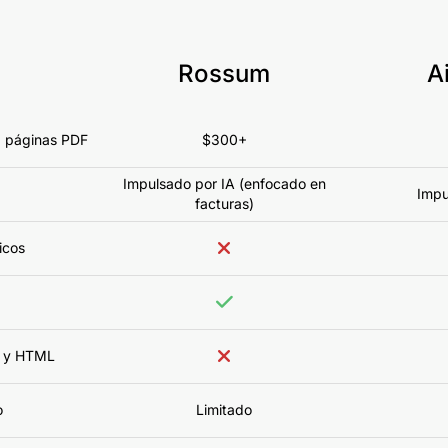
Rossum
A
0 páginas PDF
$300+
Impulsado por IA (enfocado en
Impu
facturas)
icos
b y HTML
o
Limitado