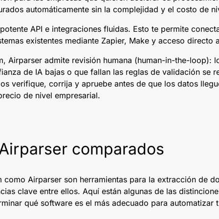
turados automáticamente sin la complejidad y el costo de ni
potente API e integraciones fluidas. Esto te permite conect
istemas existentes mediante Zapier, Make y acceso directo a
m, Airparser admite
revisión humana (human-in-the-loop)
: 
anza de IA bajas o que fallan las reglas de validación se r
s verifique, corrija y apruebe antes de que los datos llegu
 precio de nivel empresarial.
Airparser comparados
 como Airparser son herramientas para la extracción de d
ncias clave entre ellos. Aquí están algunas de las distincio
rminar qué software es el más adecuado para automatizar 