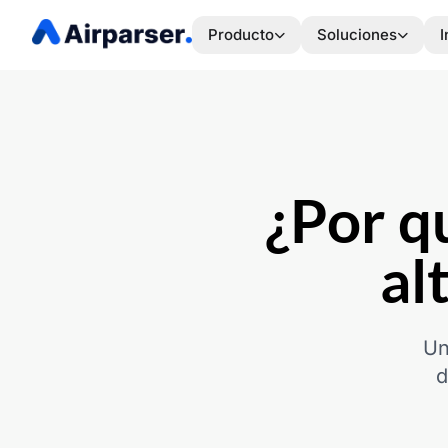
Producto
Soluciones
I
¿Por q
al
Un
d