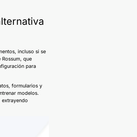
lternativa
entos, incluso si se
e Rossum, que
figuración para
atos, formularios y
entrenar modelos.
, extrayendo