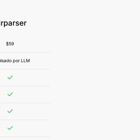
irparser
$59
lsado por LLM