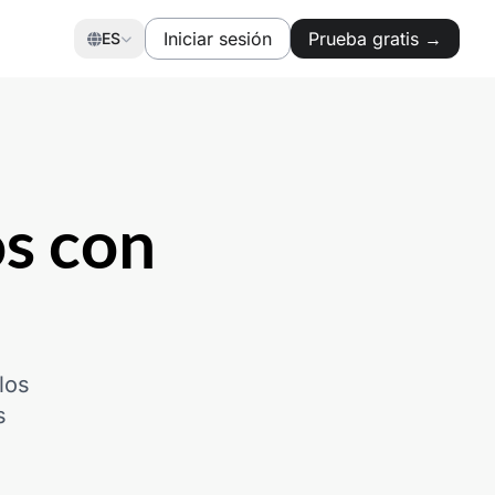
Iniciar sesión
Prueba gratis →
ES
s con
los
s
.