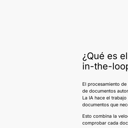
¿Qué es e
in-the-loo
El procesamiento de 
de documentos automá
La IA hace el trabaj
documentos que nece
Esto combina la veloc
comprobar cada docum