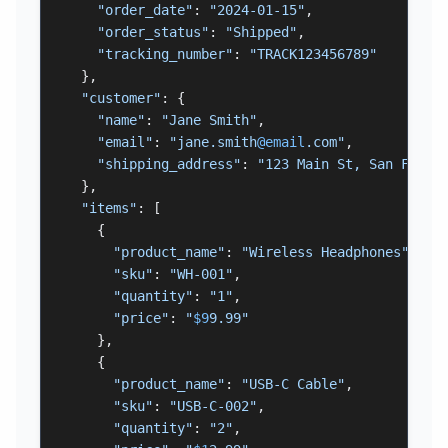
"order_date"
: 
"2024-01-15"
,

"order_status"
: 
"Shipped"
,

"tracking_number"
: 
"TRACK123456789"
  },

"customer"
: {

"name"
: 
"Jane Smith"
,

"email"
: 
"jane.smith
@email
.com"
,

"shipping_address"
: 
"123 Main St, San Franc
  },

"items"
: [

    {

"product_name"
: 
"Wireless Headphones"
,

"sku"
: 
"WH-001"
,

"quantity"
: 
"1"
,

"price"
: 
"
$9
9.99"
    },

    {

"product_name"
: 
"USB-C Cable"
,

"sku"
: 
"USB-C-002"
,

"quantity"
: 
"2"
,
