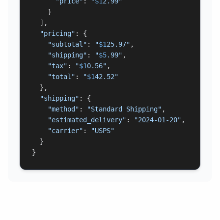
"price"
: 
"
$1
2.99"
    }

  ],

"pricing"
: {

"subtotal"
: 
"
$1
25.97"
,

"shipping"
: 
"
$5
.99"
,

"tax"
: 
"
$1
0.56"
,

"total"
: 
"
$1
42.52"
  },

"shipping"
: {

"method"
: 
"Standard Shipping"
,

"estimated_delivery"
: 
"2024-01-20"
,

"carrier"
: 
"USPS"
  }

}