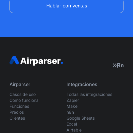
Hablar con ventas
Airparser
Integraciones
Casos de uso
Todas las integraciones
Cómo funciona
Zapier
Funciones
Make
Precios
n8n
Clientes
Google Sheets
Excel
Airtable