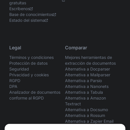
gratuitas
Escríbenos
Base de conocimientos
Estado del sistema
Legal
Comparar
Términos y condiciones
Mejores herramientas de
Protección de datos
extracción de documentos
Seguridad
Alternativa a Docparser
Privacidad y cookies
Alternativa a Mailparser
RGPD
Alternativa a Parsio
DPA
Alternativa a Nanonets
Analizador de documentos
Alternativa a Tabula
conforme al RGPD
Alternativa a Amazon
Textract
Alternativa a Docsumo
Alternativa a Rossum
Alternativa a Zapier Email
Parser