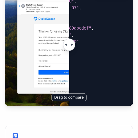
"amount_paid"
:
"$12.00"
,
"invoice_date"
:
"2025-07"
,
"taxes"
:
"$0.00"
,
"team_contact"
:
"do:team.example123456789abcdef"
,
"team_name"
:
"My Team"
,
"usage_charges"
:
"$12.00"
}
Drag to compare