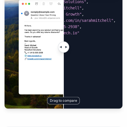
"company"
:
"NovaTech Solutions"
,
"full_name"
:
"Sarah Mitchell"
,
"job_title"
:
"Head of Growth"
,
"linkedin"
:
"linkedin.com/in/sarahmitchell"
,
"phone"
:
"+1 (415) 555-2938"
,
"website"
:
"www.novatech.io"
}
Drag to compare