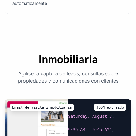
automáticamente
Inmobiliaria
Agilice la captura de leads, consultas sobre
propiedades y comunicaciones con clientes
Email de visita inmobiliaria
JSON extraído
{
"appointment_date"
:
"Saturday, August 3, 
2025"
,
"appointment_time"
:
"9:30 AM - 9:45 AM"
,