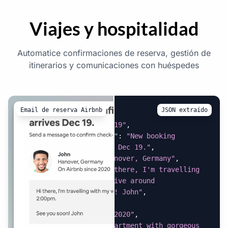
Viajes y hospitalidad
Automatice confirmaciones de reserva, gestión de
itinerarios y comunicaciones con huéspedes
Email de reserva Airbnb
JSON extraído
{
"arrival_date"
:
"Dec 19"
,
"booking_confirmation"
:
"New booking 
confirmed! John arrives Dec 19."
,
"guest_location"
:
"Hanover, Germany"
,
"guest_message"
:
"Hi there, I'm travelling 
with my wife, we'll arrive around 
2:00pm.\n\nSee you soon! John"
,
"guest_name"
:
"John"
,
"membership_since"
:
"2020"
,
"property_title"
:
"Apartment with gorgeous 