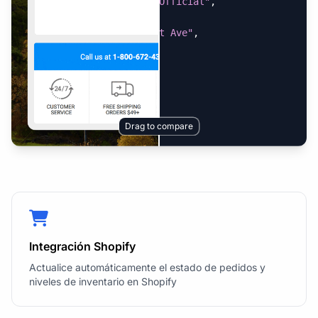
"name"
:
"Miss Bean Official"
,
"state"
:
"MA"
,
"street"
:
"123 Sreet Ave"
,
"zip_code"
:
"02110"
}
,
"subtotal"
:
"$8.58"
}
Drag to compare
Integración Shopify
Actualice automáticamente el estado de pedidos y
niveles de inventario en Shopify