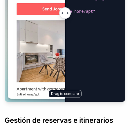
view"
,
"property_type"
:
"Entire home/apt"
}
Drag to compare
Gestión de reservas e itinerarios