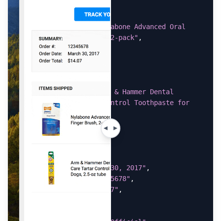
"items_shipped"
:
[
{
"item_name"
:
"Nylabone Advanced Oral 
Care Dog Finger Brush, 2-pack"
,
"price"
:
"$3.59"
,
"quantity"
:
"1"
}
,
{
"item_name"
:
"Arm & Hammer Dental 
Advanced Care Tartar Control Toothpaste for 
Dogs, 2.5-oz tube"
,
"price"
:
"$4.99"
,
"quantity"
:
"1"
}
]
,
"order_date"
:
"March 30, 2017"
,
"order_number"
:
"12345678"
,
"order_total"
:
"$14.07"
,
"shipping_address"
:
{
"city"
:
"Boston"
,