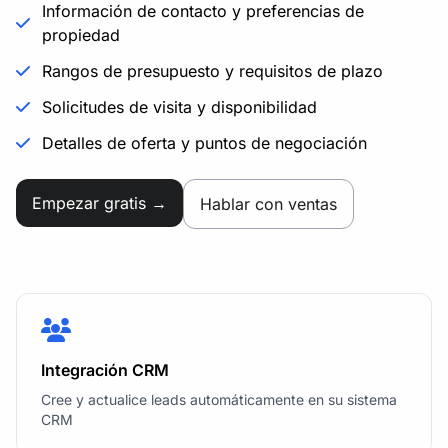
Información de contacto y preferencias de
"property_price"
:
"$347,500"
,
propiedad
"property_status"
:
"ACTIVE"
,
"realty_group"
:
"A BrightPath Realty Group 
Rangos de presupuesto y requisitos de plazo
agent"
,
"subdivision"
:
"Oak Meadow"
Solicitudes de visita y disponibilidad
}
Detalles de oferta y puntos de negociación
Empezar gratis →
Hablar con ventas
Integración CRM
Cree y actualice leads automáticamente en su sistema
CRM