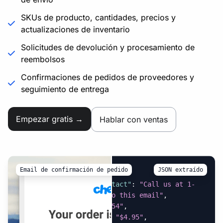
SKUs de producto, cantidades, precios y
actualizaciones de inventario
Solicitudes de devolución y procesamiento de
reembolsos
Confirmaciones de pedidos de proveedores y
seguimiento de entrega
Empezar gratis →
Hablar con ventas
Email de confirmación de pedido
JSON extraído
{
"customer_service_contact"
:
"Call us at 1-
800-672-4399 or reply to this email"
,
"estimated_tax"
:
"$0.54"
,
"flat_rate_shipping"
:
"$4.95"
,