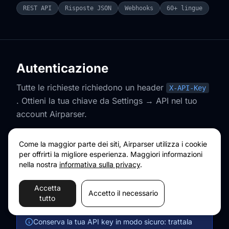
REST API
Risposte JSON
Webhooks
60+ lingue
Autenticazione
Tutte le richieste richiedono un header
X-API-Key
. Ottieni la tua chiave da Settings → API nel tuo
account Airparser.
Come la maggior parte dei siti, Airparser utilizza i cookie
cURL
per offrirti la migliore esperienza. Maggiori informazioni
nella nostra
informativa sulla privacy
.
curl https://api.airparser.com/inboxes \

"X-API-Key: YOUR_API_KEY"
  -H 
Accetta
Accetto il necessario
tutto
Conserva la tua API key in modo sicuro: trattala