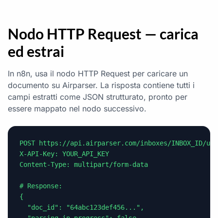
Nodo HTTP Request — carica
ed estrai
In n8n, usa il nodo HTTP Request per caricare un
documento su Airparser. La risposta contiene tutti i
campi estratti come JSON strutturato, pronto per
essere mappato nel nodo successivo.
POST https://api.airparser.com/inboxes/INBOX_ID/upl
X-API-Key: YOUR_API_KEY

Content-Type: multipart/form-data

# Response:

{

  "doc_id": "64abc123def456...",
