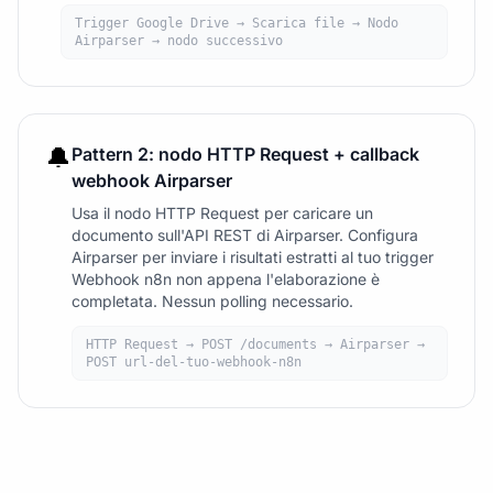
Trigger Google Drive → Scarica file → Nodo
Airparser → nodo successivo
🔔
Pattern 2: nodo HTTP Request + callback
webhook Airparser
Usa il nodo HTTP Request per caricare un
documento sull'API REST di Airparser. Configura
Airparser per inviare i risultati estratti al tuo trigger
Webhook n8n non appena l'elaborazione è
completata. Nessun polling necessario.
HTTP Request → POST /documents → Airparser →
POST url-del-tuo-webhook-n8n