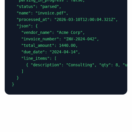
  "parsing_in_progress": false,

  "status": "parsed",

  "name": "invoice.pdf",

  "processed_at": "2026-03-10T12:00:04.321Z",

  "json": {

    "vendor_name": "Acme Corp",

    "invoice_number": "INV-2024-042",

    "total_amount": 1440.00,

    "due_date": "2024-04-14",

    "line_items": [

      { "description": "Consulting", "qty": 8, "uni
    ]

  }

}