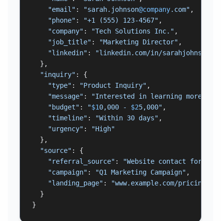
"email"
: 
"sarah.johnson
@company
.com"
,

"phone"
: 
"+1 (555) 123-4567"
,

"company"
: 
"Tech Solutions Inc."
,

"job_title"
: 
"Marketing Director"
,

"linkedin"
: 
"linkedin.com/in/sarahjohnson"
  },

"inquiry"
: {

"type"
: 
"Product Inquiry"
,

"message"
: 
"Interested in learning more abo
"budget"
: 
"
$1
0,000 - 
$2
5,000"
,

"timeline"
: 
"Within 30 days"
,

"urgency"
: 
"High"
  },

"source"
: {

"referral_source"
: 
"Website contact form"
,

"campaign"
: 
"Q1 Marketing Campaign"
,

"landing_page"
: 
"www.example.com/pricing"
  }

}