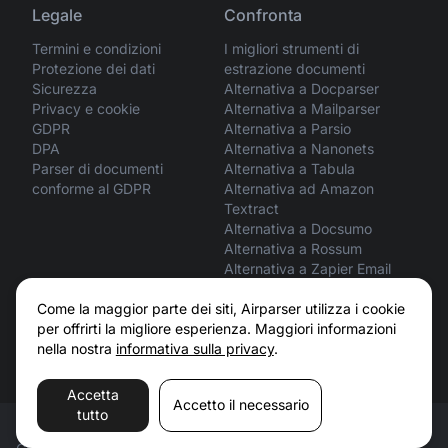
Legale
Confronta
Termini e condizioni
I migliori strumenti di
Protezione dei dati
estrazione documenti
Sicurezza
Alternativa a Docparser
Privacy e cookie
Alternativa a Mailparser
GDPR
Alternativa a Parsio
DPA
Alternativa a Nanonets
Parser di documenti
Alternativa a Tabula
conforme al GDPR
Alternativa ad Amazon
Textract
Alternativa a Docsumo
Alternativa a Rossum
Alternativa a Zapier Email
Parser
ChatGPT vs Airparser
Come la maggior parte dei siti, Airparser utilizza i cookie
Claude vs Airparser
per offrirti la migliore esperienza. Maggiori informazioni
nella nostra
informativa sulla privacy
.
Accetta
Accetto il necessario
tutto
© 2026 Airparser. Tutti i diritti riservati.
Termini
Privacy e cookie