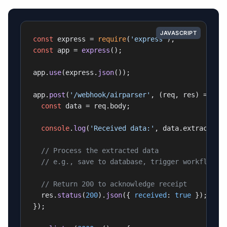
JAVASCRIPT
const
 express = 
require
(
'express'
const
 app = 
express
();

app.
use
(express.
json
());

app.
post
(
'/webhook/airparser'
, 
(
req, res
) =>
 {

const
 data = req.
body
;

console
.
log
(
'Received data:'
, data.
extracted_
// Process the extracted data
// e.g., save to database, trigger workflow, 
// Return 200 to acknowledge receipt
  res.
status
(
200
).
json
({ 
received
: 
true
 });

});
