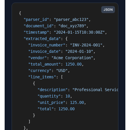
JSON
{
"parser_id"
:
"parser_abc123"
,
"document_id"
:
"doc_xyz789"
,
"timestamp"
:
"2024-01-15T10:30:00Z"
,
"extracted_data"
:
{
"invoice_number"
:
"INV-2024-001"
,
"invoice_date"
:
"2024-01-10"
,
"vendor"
:
"Acme Corporation"
,
"total_amount"
:
1250.00
,
"currency"
:
"USD"
,
"line_items"
:
[
{
"description"
:
"Professional Services"
,
"quantity"
:
10
,
"unit_price"
:
125.00
,
"total"
:
1250.00
}
]
}
,