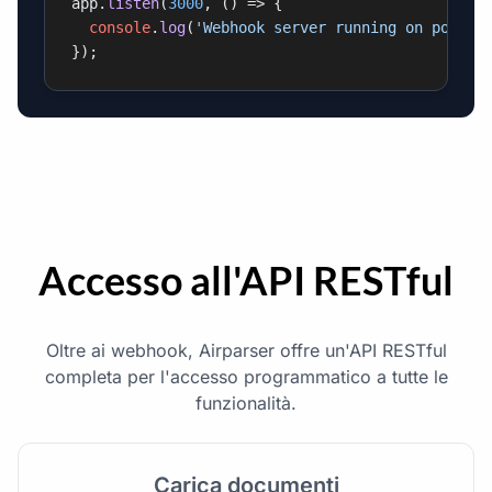
app.
listen
(
3000
, 
() =>
 {

console
.
log
(
'Webhook server running on port 3
});
Accesso all'API RESTful
Oltre ai webhook, Airparser offre un'API RESTful
completa per l'accesso programmatico a tutte le
funzionalità.
Carica documenti