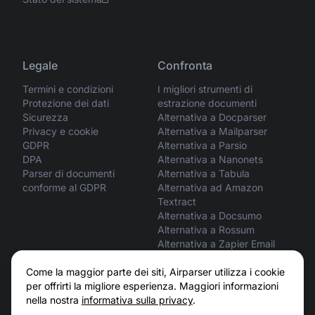
Legale
Confronta
Termini e condizioni
I migliori strumenti di
Protezione dei dati
estrazione documenti
Sicurezza
Alternativa a Docparser
Privacy e cookie
Alternativa a Mailparser
GDPR
Alternativa a Parsio
DPA
Alternativa a Nanonets
Parser di documenti
Alternativa a Tabula
conforme al GDPR
Alternativa ad Amazon
Textract
Alternativa a Docsumo
Alternativa a Rossum
Alternativa a Zapier Email
Parser
ChatGPT vs Airparser
Come la maggior parte dei siti, Airparser utilizza i cookie
Claude vs Airparser
per offrirti la migliore esperienza. Maggiori informazioni
nella nostra
informativa sulla privacy
.