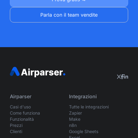
Parla con il team vendite
Airparser
Integrazioni
Casi d'uso
Tutte le integrazioni
Come funziona
Zapier
Funzionalità
Make
Prezzi
n8n
Clienti
Google Sheets
Excel