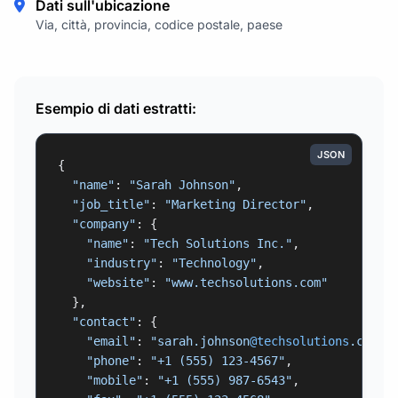
Dati sull'ubicazione
Via, città, provincia, codice postale, paese
Esempio di dati estratti:
JSON
{

"name"
: 
"Sarah Johnson"
,

"job_title"
: 
"Marketing Director"
,

"company"
: {

"name"
: 
"Tech Solutions Inc."
,

"industry"
: 
"Technology"
,

"website"
: 
"www.techsolutions.com"
  },

"contact"
: {

"email"
: 
"sarah.johnson
@techsolutions
.com"
,

"phone"
: 
"+1 (555) 123-4567"
,

"mobile"
: 
"+1 (555) 987-6543"
,
