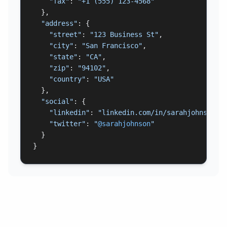
"fax"
: 
"+1 (555) 123-4568"
  },

"address"
: {

"street"
: 
"123 Business St"
,

"city"
: 
"San Francisco"
,

"state"
: 
"CA"
,

"zip"
: 
"94102"
,

"country"
: 
"USA"
  },

"social"
: {

"linkedin"
: 
"linkedin.com/in/sarahjohnson"
,

"twitter"
: 
"
@sarahjohnson
"
  }

}