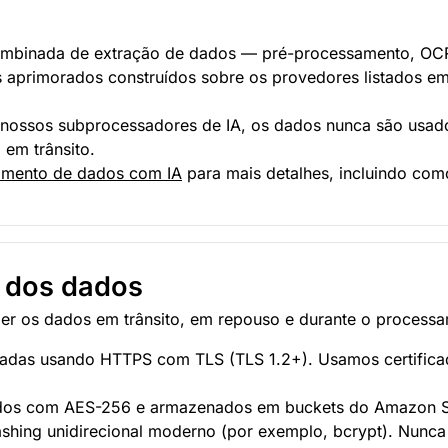
combinada de extração de dados — pré-processamento, OCR
s aprimorados construídos sobre os provedores listados e
ossos subprocessadores de IA, os dados nunca são usados
em trânsito.
tamento de dados com IA
para mais detalhes, incluindo co
e dos dados
ger os dados em trânsito, em repouso e durante o process
adas usando HTTPS com TLS (TLS 1.2+). Usamos certificado
ados com AES-256 e armazenados em buckets do Amazon S3
hing unidirecional moderno (por exemplo, bcrypt). Nunca 