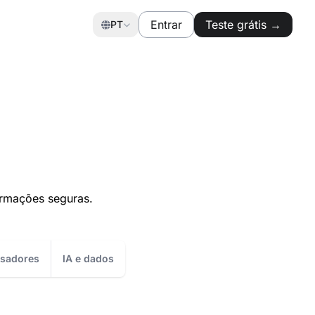
Entrar
Teste grátis →
PT
ormações seguras.
sadores
IA e dados