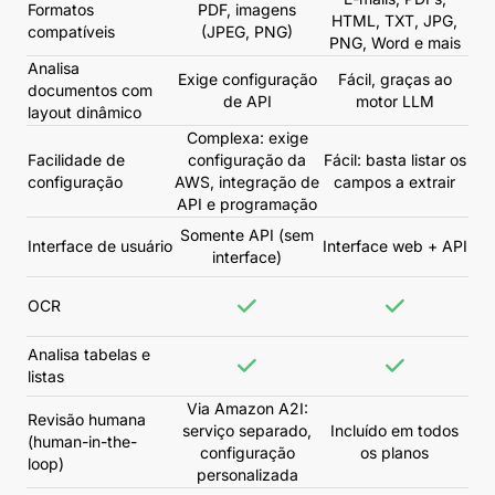
Formatos
PDF, imagens
HTML, TXT, JPG,
compatíveis
(JPEG, PNG)
PNG, Word e mais
Analisa
Exige configuração
Fácil, graças ao
documentos com
de API
motor LLM
layout dinâmico
Complexa: exige
Facilidade de
configuração da
Fácil: basta listar os
configuração
AWS, integração de
campos a extrair
API e programação
Somente API (sem
Interface de usuário
Interface web + API
interface)
OCR
Analisa tabelas e
listas
Via Amazon A2I:
Revisão humana
serviço separado,
Incluído em todos
(human-in-the-
configuração
os planos
loop)
personalizada