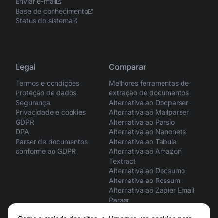
Enviar e-mail
Base de conhecimento
Status do sistema
Legal
Comparar
Termos e condições
Melhores ferramentas de
Proteção de dados
extração de documentos
Segurança
Alternativa ao Docparser
Privacidade e cookies
Alternativa ao Mailparser
GDPR
Alternativa ao Parsio
DPA
Alternativa ao Nanonets
Parser de documentos
Alternativa ao Tabula
conforme ao GDPR
Alternativa ao Amazon
Textract
Alternativa ao Docsumo
Alternativa ao Rossum
Alternativa ao Zapier Email
Parser
ChatGPT vs Airparser