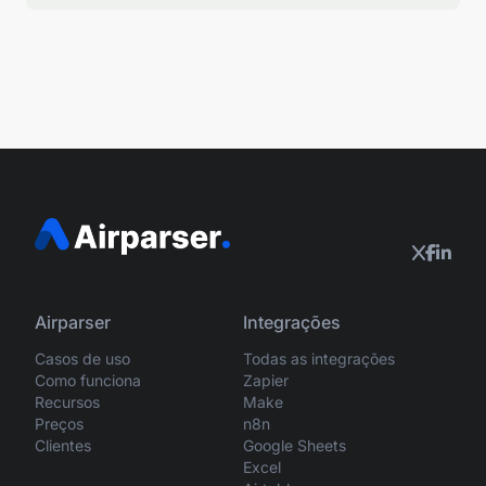
Airparser
Integrações
Casos de uso
Todas as integrações
Como funciona
Zapier
Recursos
Make
Preços
n8n
Clientes
Google Sheets
Excel