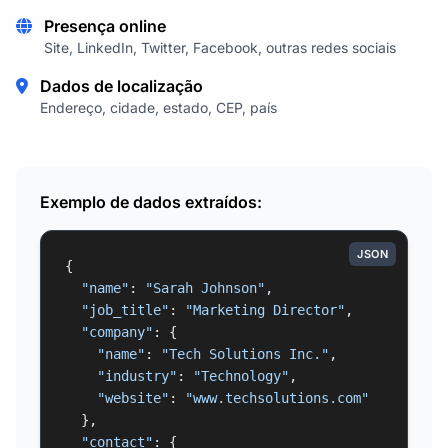
Presença online
Site, LinkedIn, Twitter, Facebook, outras redes sociais
Dados de localização
Endereço, cidade, estado, CEP, país
Exemplo de dados extraídos:
JSON
{

"name"
: 
"Sarah Johnson"
,

"job_title"
: 
"Marketing Director"
,

"company"
: {

"name"
: 
"Tech Solutions Inc."
,

"industry"
: 
"Technology"
,

"website"
: 
"www.techsolutions.com"
  },

"contact"
: {
