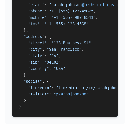
"email"
: 
"sarah.johnson
@techsolutions
.com"
,

"phone"
: 
"+1 (555) 123-4567"
,

"mobile"
: 
"+1 (555) 987-6543"
,

"fax"
: 
"+1 (555) 123-4568"
  },

"address"
: {

"street"
: 
"123 Business St"
,

"city"
: 
"San Francisco"
,

"state"
: 
"CA"
,

"zip"
: 
"94102"
,

"country"
: 
"USA"
  },

"social"
: {

"linkedin"
: 
"linkedin.com/in/sarahjohnson"
,

"twitter"
: 
"
@sarahjohnson
"
  }

}