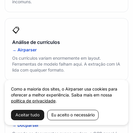
incomuns.
📋
Análise de currículos
→ Airparser
Os currículos variam enormemente em layout.
Ferramentas de modelo falham aqui. A extração com IA
lida com qualquer formato.
Como a maioria dos sites, o Airparser usa cookies para
oferecer a melhor experiência. Saiba mais em nossa
📄
política de privacidade
.
Formulários PDF de layout fixo (sempre o
Aceitar tudo
Eu aceito o necessário
mesmo modelo)
→ Docparser