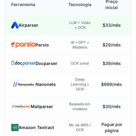
Preço
Ferramenta
Tecnologia
inicial
m
LLM + Visão
Airparser
$33/mês
+ OCR
IA + GPT +
Parsio
$29/mês
Modelos
Docparser
$39/mês
OCR zonal
Deep
Nanonets
$999/mês
Learning +
OCR
Baseado em
Mailparser
$30/mês
modelos
Pague por
ML da AWS /
Amazon Textract
OCR
página