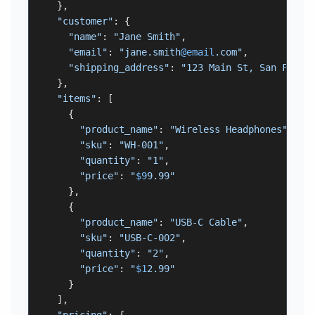
  },

"customer"
: {

"name"
: 
"Jane Smith"
,

"email"
: 
"jane.smith
@email
.com"
,

"shipping_address"
: 
"123 Main St, San Franc
  },

"items"
: [

    {

"product_name"
: 
"Wireless Headphones"
,

"sku"
: 
"WH-001"
,

"quantity"
: 
"1"
,

"price"
: 
"
$9
9.99"
    },

    {

"product_name"
: 
"USB-C Cable"
,

"sku"
: 
"USB-C-002"
,

"quantity"
: 
"2"
,

"price"
: 
"
$1
2.99"
    }

  ],

"pricing"
: {
