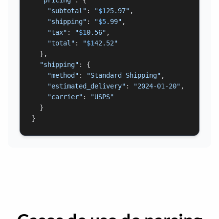
"subtotal"
: 
"
$1
25.97"
,

"shipping"
: 
"
$5
.99"
,

"tax"
: 
"
$1
0.56"
,

"total"
: 
"
$1
42.52"
  },

"shipping"
: {

"method"
: 
"Standard Shipping"
,

"estimated_delivery"
: 
"2024-01-20"
,

"carrier"
: 
"USPS"
  }

}