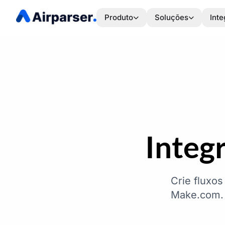
Produto
Soluções
Int
Integ
Crie fluxo
Make.com. 