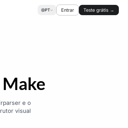
Entrar
Teste grátis →
PT
+ Make
rparser e o
utor visual