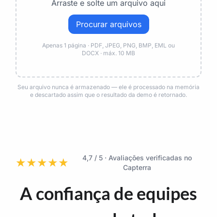
Arraste e solte um arquivo aqui
Procurar arquivos
Apenas 1 página · PDF, JPEG, PNG, BMP, EML ou
DOCX · máx. 10 MB
Seu arquivo nunca é armazenado — ele é processado na memória
e descartado assim que o resultado da demo é retornado.
4,7 / 5 · Avaliações verificadas no
★
★
★
★
★
Capterra
A confiança de equipes