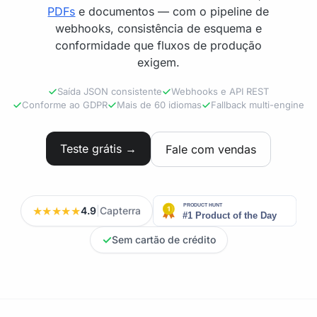
PDFs
e documentos — com o pipeline de
webhooks, consistência de esquema e
conformidade que fluxos de produção
exigem.
Saída JSON consistente
Webhooks e API REST
Conforme ao GDPR
Mais de 60 idiomas
Fallback multi-engine
Teste grátis →
Fale com vendas
★★★★★
4.9
|
Capterra
✓
Sem cartão de crédito