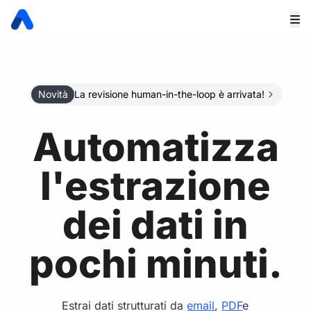
Novità
La revisione human-in-the-loop è arrivata!
Automatizza
l'estrazione
dei dati in
pochi minuti.
Estrai dati strutturati da
email
,
PDF
e