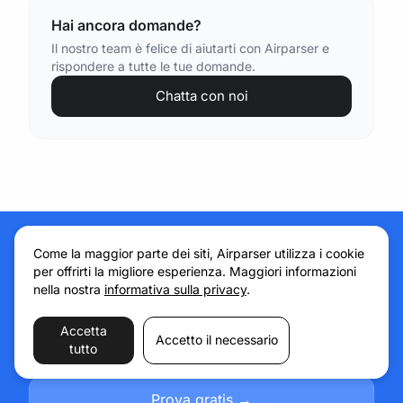
Hai ancora domande?
Il nostro team è felice di aiutarti con Airparser e
rispondere a tutte le tue domande.
Chatta con noi
Come la maggior parte dei siti, Airparser utilizza i cookie
per offrirti la migliore esperienza. Maggiori informazioni
nella nostra
informativa sulla privacy
.
Pronto a far crescere la
tua attività?
Inizia da qui.
Accetta
Accetto il necessario
tutto
Prova gratis →