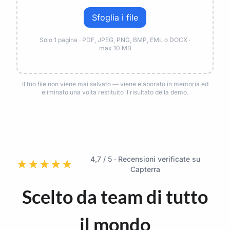
Sfoglia i file
Solo 1 pagina · PDF, JPEG, PNG, BMP, EML o DOCX ·
max 10 MB
Il tuo file non viene mai salvato — viene elaborato in memoria ed
eliminato una volta restituito il risultato della demo.
4,7 / 5 · Recensioni verificate su
★
★
★
★
★
Capterra
Scelto da team di tutto
il mondo