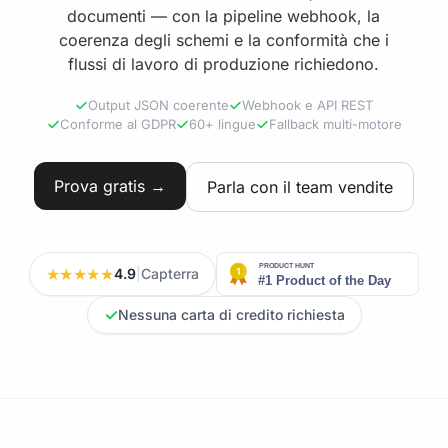
documenti — con la pipeline webhook, la
coerenza degli schemi e la conformità che i
flussi di lavoro di produzione richiedono.
Output JSON coerente
Webhook e API REST
Conforme al GDPR
60+ lingue
Fallback multi-motore
Prova gratis →
Parla con il team vendite
★★★★★
4.9
|
Capterra
✓
Nessuna carta di credito richiesta