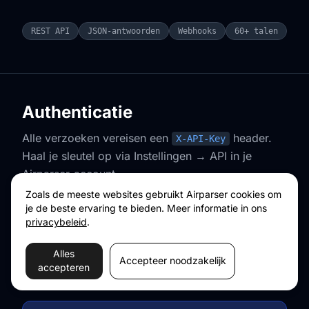
REST API
JSON-antwoorden
Webhooks
60+ talen
Authenticatie
Alle verzoeken vereisen een
header.
X-API-Key
Haal je sleutel op via Instellingen → API in je
Airparser-account.
Zoals de meeste websites gebruikt Airparser cookies om
je de beste ervaring te bieden. Meer informatie in ons
cURL
privacybeleid
.
curl https://api.airparser.com/inboxes \

Alles
Accepteer noodzakelijk
"X-API-Key: YOUR_API_KEY"
  -H 
accepteren