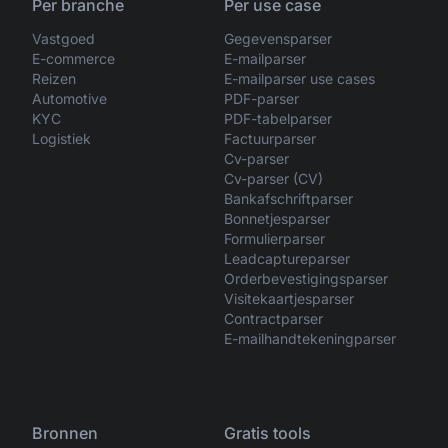
Per branche
Per use case
Vastgoed
Gegevensparser
E-commerce
E-mailparser
Reizen
E-mailparser use cases
Automotive
PDF-parser
KYC
PDF-tabelparser
Logistiek
Factuurparser
Cv-parser
Cv-parser (CV)
Bankafschriftparser
Bonnetjesparser
Formulierparser
Leadcaptureparser
Orderbevestigingsparser
Visitekaartjesparser
Contractparser
E-mailhandtekeningparser
Bronnen
Gratis tools