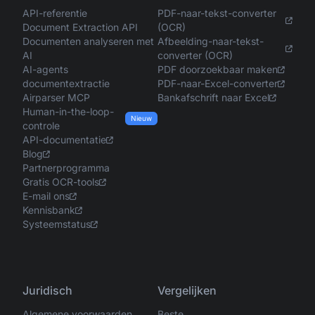
API-referentie
PDF-naar-tekst-converter
Document Extraction API
(OCR)
Documenten analyseren met
Afbeelding-naar-tekst-
AI
converter (OCR)
AI-agents
PDF doorzoekbaar maken
documentextractie
PDF-naar-Excel-converter
Airparser MCP
Bankafschrift naar Excel
Human-in-the-loop-
Nieuw
controle
API-documentatie
Blog
Partnerprogramma
Gratis OCR-tools
E-mail ons
Kennisbank
Systeemstatus
Juridisch
Vergelijken
Algemene voorwaarden
Beste