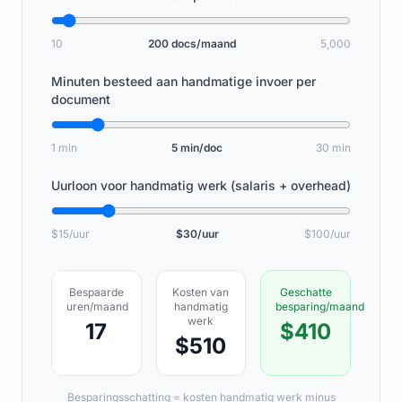
10
200 docs/maand
5,000
Minuten besteed aan handmatige invoer per
document
1 min
5 min/doc
30 min
Uurloon voor handmatig werk (salaris + overhead)
$15/uur
$30/uur
$100/uur
Bespaarde
Kosten van
Geschatte
uren/maand
handmatig
besparing/maand
werk
17
$410
$510
Besparingsschatting = kosten handmatig werk minus