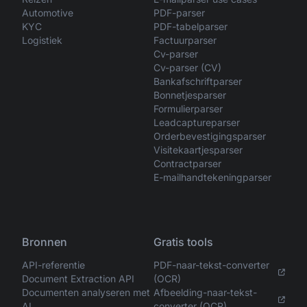
Automotive
PDF-parser
KYC
PDF-tabelparser
Logistiek
Factuurparser
Cv-parser
Cv-parser (CV)
Bankafschriftparser
Bonnetjesparser
Formulierparser
Leadcaptureparser
Orderbevestigingsparser
Visitekaartjesparser
Contractparser
E-mailhandtekeningparser
Bronnen
Gratis tools
API-referentie
PDF-naar-tekst-converter
Document Extraction API
(OCR)
Documenten analyseren met
Afbeelding-naar-tekst-
AI
converter (OCR)