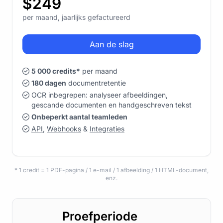
$249
per maand, jaarlijks gefactureerd
Aan de slag
5 000 credits*
per maand
180 dagen
documentretentie
OCR inbegrepen: analyseer afbeeldingen,
gescande documenten en handgeschreven tekst
Onbeperkt aantal teamleden
API
,
Webhooks
&
Integraties
* 1 credit = 1 PDF-pagina / 1 e-mail / 1 afbeelding / 1 HTML-document,
enz.
Proefperiode