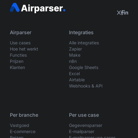
Airparser
Integraties
Use cases
Alle integraties
Hoe het werkt
Zapier
Functies
Make
Prijzen
n8n
Klanten
Google Sheets
Excel
Airtable
Webhooks & API
Per branche
Per use case
Vastgoed
Gegevensparser
E-commerce
E-mailparser
Reizen
E-mailparser use cases