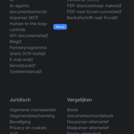
AI-agents
PDF doorzoekbaar maken
documentextractie
PDF-naar-Excel-converter
Airparser MCP
Bankafschrift naar Excel
Human-in-the-loop-
Nieuw
controle
API-documentatie
Blog
Partnerprogramma
Gratis OCR-tools
E-mail ons
Kennisbank
Systeemstatus
Juridisch
Vergelijken
Algemene voorwaarden
Beste
Gegevensbescherming
documentextractietools
Beveiliging
Docparser-alternatief
Privacy en cookies
Mailparser-alternatief
AVG
Parsio-alternatief