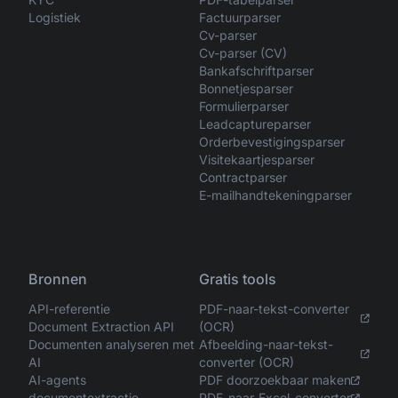
Logistiek
Factuurparser
Cv-parser
Cv-parser (CV)
Bankafschriftparser
Bonnetjesparser
Formulierparser
Leadcaptureparser
Orderbevestigingsparser
Visitekaartjesparser
Contractparser
E-mailhandtekeningparser
Bronnen
Gratis tools
API-referentie
PDF-naar-tekst-converter
Document Extraction API
(OCR)
Documenten analyseren met
Afbeelding-naar-tekst-
AI
converter (OCR)
AI-agents
PDF doorzoekbaar maken
documentextractie
PDF-naar-Excel-converter