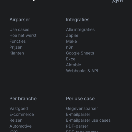
Airparser
Integraties
Use cases
Alle integraties
Hoe het werkt
Zapier
Functies
Make
Prijzen
n8n
Klanten
Google Sheets
Excel
Airtable
Webhooks & API
Per branche
Per use case
Vastgoed
Gegevensparser
E-commerce
E-mailparser
Reizen
E-mailparser use cases
Automotive
PDF-parser
KYC
PDF-tabelparser