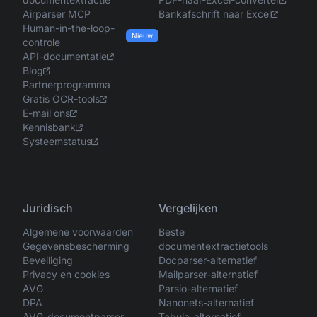
Airparser MCP
Bankafschrift naar Excel
Human-in-the-loop-
Nieuw
controle
API-documentatie
Blog
Partnerprogramma
Gratis OCR-tools
E-mail ons
Kennisbank
Systeemstatus
Juridisch
Vergelijken
Algemene voorwaarden
Beste
Gegevensbescherming
documentextractietools
Beveiliging
Docparser-alternatief
Privacy en cookies
Mailparser-alternatief
AVG
Parsio-alternatief
DPA
Nanonets-alternatief
AVG-documentparser
Tabula-alternatief