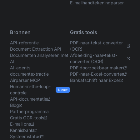
E-mailhandtekeningparser
Bronnen
Gratis tools
API-referentie
PDF-naar-tekst-converter
Document Extraction API
(OCR)
Documenten analyseren met
Afbeelding-naar-tekst-
AI
converter (OCR)
AI-agents
PDF doorzoekbaar maken
documentextractie
PDF-naar-Excel-converter
Airparser MCP
Bankafschrift naar Excel
Human-in-the-loop-
Nieuw
controle
API-documentatie
Blog
Partnerprogramma
Gratis OCR-tools
E-mail ons
Kennisbank
Systeemstatus