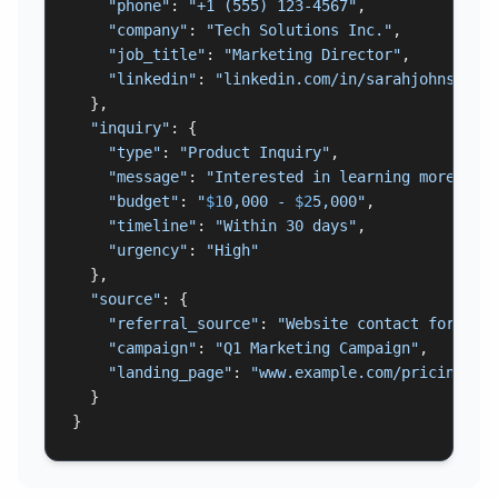
"phone"
: 
"+1 (555) 123-4567"
,

"company"
: 
"Tech Solutions Inc."
,

"job_title"
: 
"Marketing Director"
,

"linkedin"
: 
"linkedin.com/in/sarahjohnson"
  },

"inquiry"
: {

"type"
: 
"Product Inquiry"
,

"message"
: 
"Interested in learning more abo
"budget"
: 
"
$1
0,000 - 
$2
5,000"
,

"timeline"
: 
"Within 30 days"
,

"urgency"
: 
"High"
  },

"source"
: {

"referral_source"
: 
"Website contact form"
,

"campaign"
: 
"Q1 Marketing Campaign"
,

"landing_page"
: 
"www.example.com/pricing"
  }

}