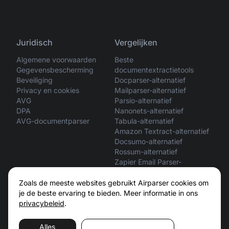
Juridisch
Vergelijken
Algemene voorwaarden
Beste
Gegevensbescherming
documentextractietools
Beveiliging
Docparser-alternatief
Privacy en cookies
Mailparser-alternatief
AVG
Parsio-alternatief
DPA
Nanonets-alternatief
AVG-documentparser
Tabula-alternatief
Amazon Textract-alternatief
Docsumo-alternatief
Rossum-alternatief
Zapier Email Parser-
alternatief
ChatGPT vs Airparser
Zoals de meeste websites gebruikt Airparser cookies om
Claude vs Airparser
je de beste ervaring te bieden. Meer informatie in ons
privacybeleid
.
Alles