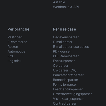
Airtable
Webhooks & API
Per branche
Per use case
Vastgoed
Gegevensparser
E-commerce
E-mailparser
Reizen
E-mailparser use cases
Automotive
PDF-parser
KYC
PDF-tabelparser
Logistiek
Factuurparser
Cv-parser
Cv-parser (CV)
Bankafschriftparser
Bonnetjesparser
Formulierparser
Leadcaptureparser
Orderbevestigingsparser
Visitekaartjesparser
Contractparser