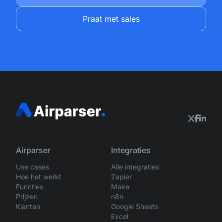
Praat met sales
Airparser
Integraties
Use cases
Alle integraties
Hoe het werkt
Zapier
Functies
Make
Prijzen
n8n
Klanten
Google Sheets
Excel