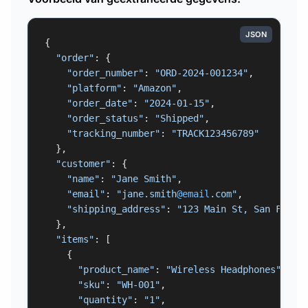
JSON
{

"order"
: {

"order_number"
: 
"ORD-2024-001234"
,

"platform"
: 
"Amazon"
,

"order_date"
: 
"2024-01-15"
,

"order_status"
: 
"Shipped"
,

"tracking_number"
: 
"TRACK123456789"
  },

"customer"
: {

"name"
: 
"Jane Smith"
,

"email"
: 
"jane.smith
@email
.com"
,

"shipping_address"
: 
"123 Main St, San Franc
  },

"items"
: [

    {

"product_name"
: 
"Wireless Headphones"
,

"sku"
: 
"WH-001"
,

"quantity"
: 
"1"
,
