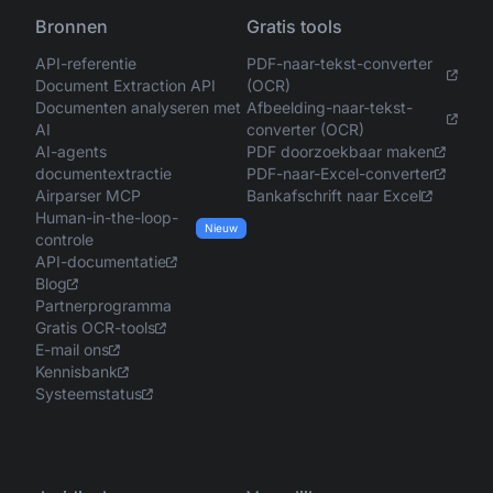
Bronnen
Gratis tools
API-referentie
PDF-naar-tekst-converter
Document Extraction API
(OCR)
Documenten analyseren met
Afbeelding-naar-tekst-
AI
converter (OCR)
AI-agents
PDF doorzoekbaar maken
documentextractie
PDF-naar-Excel-converter
Airparser MCP
Bankafschrift naar Excel
Human-in-the-loop-
Nieuw
controle
API-documentatie
Blog
Partnerprogramma
Gratis OCR-tools
E-mail ons
Kennisbank
Systeemstatus