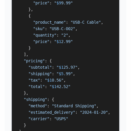
"price"
: 
"
$9
9.99"
    },

    {

"product_name"
: 
"USB-C Cable"
,

"sku"
: 
"USB-C-002"
,

"quantity"
: 
"2"
,

"price"
: 
"
$1
2.99"
    }

  ],

"pricing"
: {

"subtotal"
: 
"
$1
25.97"
,

"shipping"
: 
"
$5
.99"
,

"tax"
: 
"
$1
0.56"
,

"total"
: 
"
$1
42.52"
  },

"shipping"
: {

"method"
: 
"Standard Shipping"
,

"estimated_delivery"
: 
"2024-01-20"
,

"carrier"
: 
"USPS"
  }
