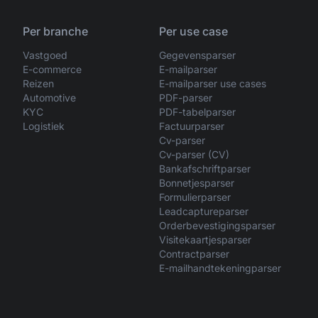
Per branche
Per use case
Vastgoed
Gegevensparser
E-commerce
E-mailparser
Reizen
E-mailparser use cases
Automotive
PDF-parser
KYC
PDF-tabelparser
Logistiek
Factuurparser
Cv-parser
Cv-parser (CV)
Bankafschriftparser
Bonnetjesparser
Formulierparser
Leadcaptureparser
Orderbevestigingsparser
Visitekaartjesparser
Contractparser
E-mailhandtekeningparser