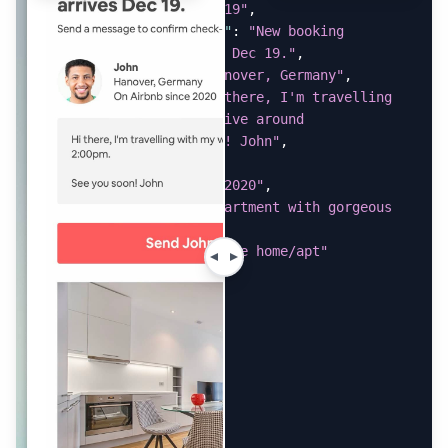
"arrival_date"
:
"Dec 19"
,
"booking_confirmation"
:
"New booking 
confirmed! John arrives Dec 19."
,
"guest_location"
:
"Hanover, Germany"
,
"guest_message"
:
"Hi there, I'm travelling 
with my wife, we'll arrive around 
2:00pm.\n\nSee you soon! John"
,
"guest_name"
:
"John"
,
"membership_since"
:
"2020"
,
"property_title"
:
"Apartment with gorgeous 
view"
,
"property_type"
:
"Entire home/apt"
}