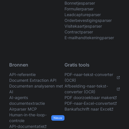
Bonnetjesparser
Formulierparser
Leadcaptureparser
Orderbevestigingsparser
Visitekaartjesparser
Contractparser
E-mailhandtekeningparser
Bronnen
Gratis tools
API-referentie
PDF-naar-tekst-converter
Document Extraction API
(OCR)
Documenten analyseren met
Afbeelding-naar-tekst-
AI
converter (OCR)
AI-agents
PDF doorzoekbaar maken
documentextractie
PDF-naar-Excel-converter
Airparser MCP
Bankafschrift naar Excel
Human-in-the-loop-
Nieuw
controle
API-documentatie