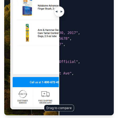
Dogs, 2.5-oz tube"
,
"price"
:
"$4.99"
,
"quantity"
:
"1"
}
]
,
"order_date"
:
"March 30, 2017"
,
"order_number"
:
"12345678"
,
"order_total"
:
"$14.07"
,
"shipping_address"
:
{
"city"
:
"Boston"
,
"name"
:
"Miss Bean Official"
,
"state"
:
"MA"
,
"street"
:
"123 Sreet Ave"
,
"zip_code"
:
"02110"
}
,
"subtotal"
:
"$8.58"
}
Drag to compare