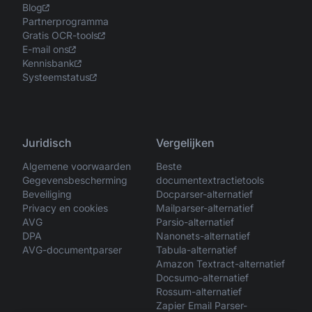
Blog
Partnerprogramma
Gratis OCR-tools
E-mail ons
Kennisbank
Systeemstatus
Juridisch
Vergelijken
Algemene voorwaarden
Beste
Gegevensbescherming
documentextractietools
Beveiliging
Docparser-alternatief
Privacy en cookies
Mailparser-alternatief
AVG
Parsio-alternatief
DPA
Nanonets-alternatief
AVG-documentparser
Tabula-alternatief
Amazon Textract-alternatief
Docsumo-alternatief
Rossum-alternatief
Zapier Email Parser-