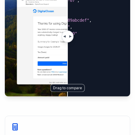
"invoice_date"
:
"2025-07"
,
"taxes"
:
"$0.00"
,
"team_contact"
:
"do:team.example123456789abcdef"
,
"team_name"
:
"My Team"
,
"usage_charges"
:
"$12.00"
}
Drag to compare