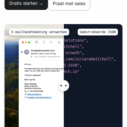
Gratis starten →
Praat met sales
E-mailhandtekening verwerken
Geëxtraheerde JSON
{
"company"
:
"NovaTech Solutions"
,
"full_name"
:
"Sarah Mitchell"
,
"job_title"
:
"Head of Growth"
,
"linkedin"
:
"linkedin.com/in/sarahmitchell"
,
"phone"
:
"+1 (415) 555-2938"
,
"website"
:
"www.novatech.io"
}