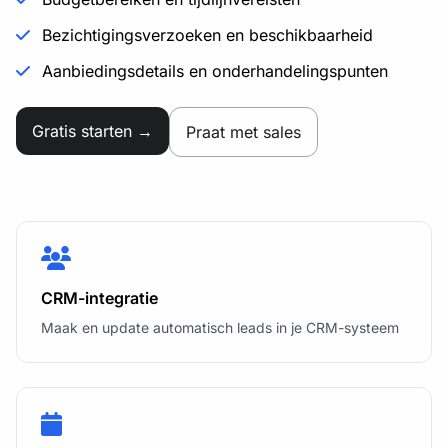
"property_status"
:
"ACTIVE"
,
Bezichtigingsverzoeken en beschikbaarheid
"realty_group"
:
"A BrightPath Realty Group 
agent"
,
Aanbiedingsdetails en onderhandelingspunten
"subdivision"
:
"Oak Meadow"
}
Gratis starten →
Praat met sales
CRM-integratie
Maak en update automatisch leads in je CRM-systeem