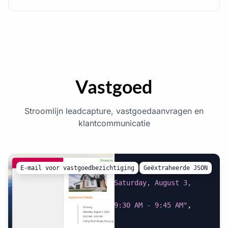
Vastgoed
Stroomlijn leadcapture, vastgoedaanvragen en
klantcommunicatie
E-mail voor vastgoedbezichtiging
Geëxtraheerde JSON
{
"appointment_date"
:
"Saturday, August 3, 
2025"
,
"appointment_time"
:
"9:30 AM - 9:45 AM"
,
"listing_agents"
:
[
{