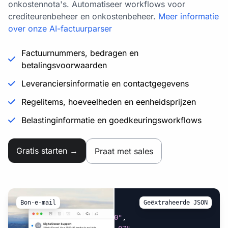
onkostennota's. Automatiseer workflows voor
crediteurenbeheer en onkostenbeheer.
Meer informatie
over onze AI-factuurparser
Factuurnummers, bedragen en
betalingsvoorwaarden
Leveranciersinformatie en contactgegevens
Regelitems, hoeveelheden en eenheidsprijzen
Belastinginformatie en goedkeuringsworkflows
Gratis starten →
Praat met sales
Bon-e-mail
Geëxtraheerde JSON
{
"amount_paid"
:
"$12.00"
,