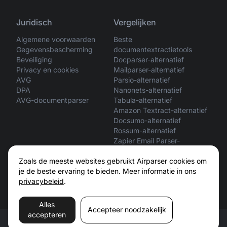
Juridisch
Vergelijken
Algemene voorwaarden
Beste
Gegevensbescherming
documentextractietools
Beveiliging
Docparser-alternatief
Privacy en cookies
Mailparser-alternatief
AVG
Parsio-alternatief
DPA
Nanonets-alternatief
AVG-documentparser
Tabula-alternatief
Amazon Textract-alternatief
Docsumo-alternatief
Rossum-alternatief
Zapier Email Parser-
alternatief
ChatGPT vs Airparser
Zoals de meeste websites gebruikt Airparser cookies om
Claude vs Airparser
je de beste ervaring te bieden. Meer informatie in ons
privacybeleid
.
Alles
Accepteer noodzakelijk
accepteren
© 2026 Airparser. Alle rechten voorbehouden.
Voorwaarden