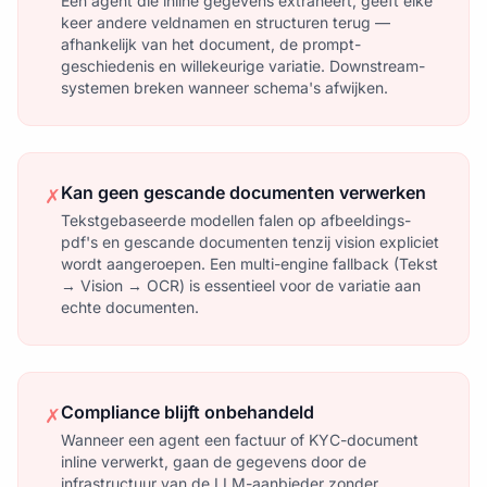
Een agent die inline gegevens extraheert, geeft elke
keer andere veldnamen en structuren terug —
afhankelijk van het document, de prompt-
geschiedenis en willekeurige variatie. Downstream-
systemen breken wanneer schema's afwijken.
Kan geen gescande documenten verwerken
✗
Tekstgebaseerde modellen falen op afbeeldings-
pdf's en gescande documenten tenzij vision expliciet
wordt aangeroepen. Een multi-engine fallback (Tekst
→ Vision → OCR) is essentieel voor de variatie aan
echte documenten.
Compliance blijft onbehandeld
✗
Wanneer een agent een factuur of KYC-document
inline verwerkt, gaan de gegevens door de
infrastructuur van de LLM-aanbieder zonder