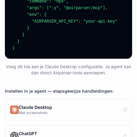
      "command": "npx",

      "args": ["-y", "@airparser/mcp"],

      "env": {

        "AIRPARSER_API_KEY": "your-api-key"

      }

    }

  }

}
Voeg dit toe aan je Claude Desktop-configuratie. Je agent kan
dan direct Airparser-tools aanroepen.
Instellen in je agent — stapsgewijze handleidingen:
Claude Desktop
Met screenshots
ChatGPT