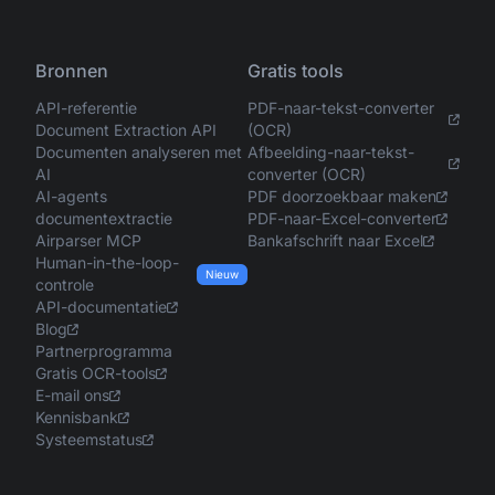
Bronnen
Gratis tools
API-referentie
PDF-naar-tekst-converter
Document Extraction API
(OCR)
Documenten analyseren met
Afbeelding-naar-tekst-
AI
converter (OCR)
AI-agents
PDF doorzoekbaar maken
documentextractie
PDF-naar-Excel-converter
Airparser MCP
Bankafschrift naar Excel
Human-in-the-loop-
Nieuw
controle
API-documentatie
Blog
Partnerprogramma
Gratis OCR-tools
E-mail ons
Kennisbank
Systeemstatus