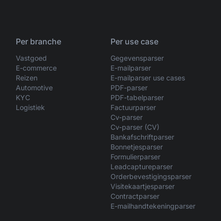
Per branche
Per use case
Vastgoed
Gegevensparser
E-commerce
E-mailparser
Reizen
E-mailparser use cases
Automotive
PDF-parser
KYC
PDF-tabelparser
Logistiek
Factuurparser
Cv-parser
Cv-parser (CV)
Bankafschriftparser
Bonnetjesparser
Formulierparser
Leadcaptureparser
Orderbevestigingsparser
Visitekaartjesparser
Contractparser
E-mailhandtekeningparser