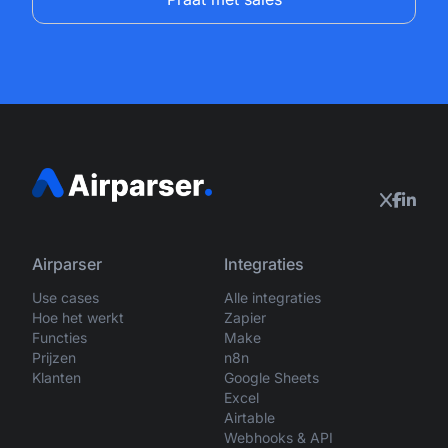
Airparser
Integraties
Use cases
Alle integraties
Hoe het werkt
Zapier
Functies
Make
Prijzen
n8n
Klanten
Google Sheets
Excel
Airtable
Webhooks & API