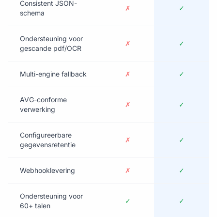
Consistent JSON-
✗
✓
schema
Ondersteuning voor
✗
✓
gescande pdf/OCR
Multi-engine fallback
✗
✓
AVG-conforme
✗
✓
verwerking
Configureerbare
✗
✓
gegevensretentie
Webhooklevering
✗
✓
Ondersteuning voor
✓
✓
60+ talen