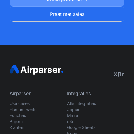
Praat met sales
Airparser
Integraties
Use cases
Alle integraties
Hoe het werkt
Zapier
Functies
Make
Prijzen
n8n
Klanten
Google Sheets
Excel