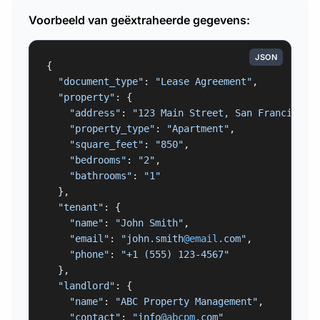
Voorbeeld van geëxtraheerde gegevens:
JSON
{

"document_type"
: 
"Lease Agreement"
,

"property"
: {

"address"
: 
"123 Main Street, San Francisco,
"property_type"
: 
"Apartment"
,

"square_feet"
: 
"850"
,

"bedrooms"
: 
"2"
,

"bathrooms"
: 
"1"
  },

"tenant"
: {

"name"
: 
"John Smith"
,

"email"
: 
"john.smith
@email
.com"
,

"phone"
: 
"+1 (555) 123-4567"
  },

"landlord"
: {

"name"
: 
"ABC Property Management"
,

"contact"
: 
"info
@abcpm
.com"