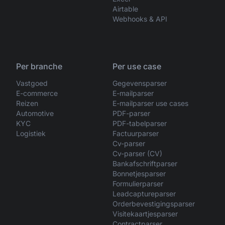
Airtable
Webhooks & API
Per branche
Per use case
Vastgoed
Gegevensparser
E-commerce
E-mailparser
Reizen
E-mailparser use cases
Automotive
PDF-parser
KYC
PDF-tabelparser
Logistiek
Factuurparser
Cv-parser
Cv-parser (CV)
Bankafschriftparser
Bonnetjesparser
Formulierparser
Leadcaptureparser
Orderbevestigingsparser
Visitekaartjesparser
Contractparser