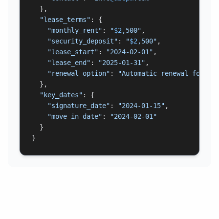
  },

"lease_terms"
: {

"monthly_rent"
: 
"
$2
,500"
,

"security_deposit"
: 
"
$2
,500"
,

"lease_start"
: 
"2024-02-01"
,

"lease_end"
: 
"2025-01-31"
,

"renewal_option"
: 
"Automatic renewal for 1 
  },

"key_dates"
: {

"signature_date"
: 
"2024-01-15"
,

"move_in_date"
: 
"2024-02-01"
  }

}