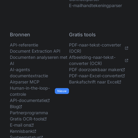
E-mailhandtekeningparser
Bronnen
Gratis tools
API-referentie
PDF-naar-tekst-converter
Document Extraction API
(OCR)
Documenten analyseren met
Afbeelding-naar-tekst-
AI
converter (OCR)
AI-agents
PDF doorzoekbaar maken
documentextractie
PDF-naar-Excel-converter
Airparser MCP
Bankafschrift naar Excel
Human-in-the-loop-
Nieuw
controle
API-documentatie
Blog
Partnerprogramma
Gratis OCR-tools
E-mail ons
Kennisbank
Systeemstatus