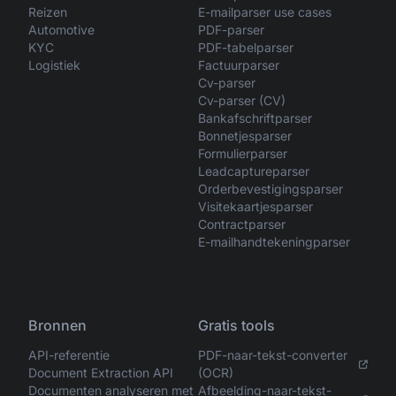
Reizen
E-mailparser use cases
Automotive
PDF-parser
KYC
PDF-tabelparser
Logistiek
Factuurparser
Cv-parser
Cv-parser (CV)
Bankafschriftparser
Bonnetjesparser
Formulierparser
Leadcaptureparser
Orderbevestigingsparser
Visitekaartjesparser
Contractparser
E-mailhandtekeningparser
Bronnen
Gratis tools
API-referentie
PDF-naar-tekst-converter
Document Extraction API
(OCR)
Documenten analyseren met
Afbeelding-naar-tekst-