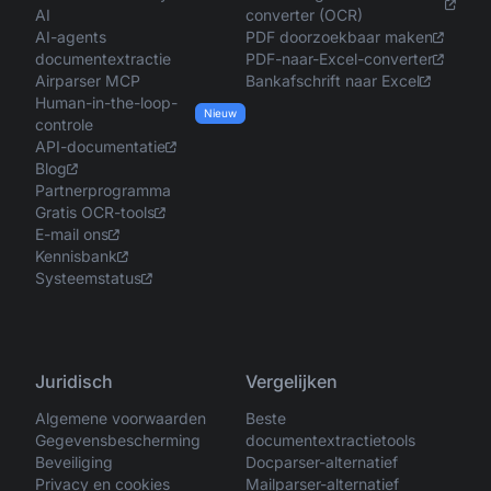
AI
converter (OCR)
AI-agents
PDF doorzoekbaar maken
documentextractie
PDF-naar-Excel-converter
Airparser MCP
Bankafschrift naar Excel
Human-in-the-loop-
Nieuw
controle
API-documentatie
Blog
Partnerprogramma
Gratis OCR-tools
E-mail ons
Kennisbank
Systeemstatus
Juridisch
Vergelijken
Algemene voorwaarden
Beste
Gegevensbescherming
documentextractietools
Beveiliging
Docparser-alternatief
Privacy en cookies
Mailparser-alternatief