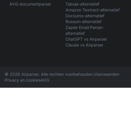
AVG-documentparser
Tabula-alternatief
Amazon Textract-alternatief
Docsumo-alternatief
Rossum-alternatief
Zapier Email Parser-
alternatief
ChatGPT vs Airparser
Claude vs Airparser
© 2026 Airparser. Alle rechten voorbehouden.
Voorwaarden
Privacy en cookies
AVG