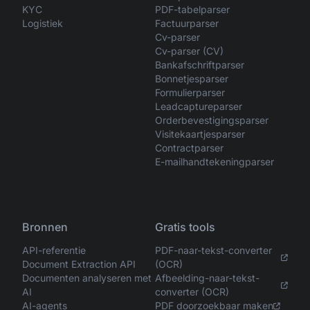
KYC
PDF-tabelparser
Logistiek
Factuurparser
Cv-parser
Cv-parser (CV)
Bankafschriftparser
Bonnetjesparser
Formulierparser
Leadcaptureparser
Orderbevestigingsparser
Visitekaartjesparser
Contractparser
E-mailhandtekeningparser
Bronnen
Gratis tools
API-referentie
PDF-naar-tekst-converter
Document Extraction API
(OCR)
Documenten analyseren met
Afbeelding-naar-tekst-
AI
converter (OCR)
AI-agents
PDF doorzoekbaar maken