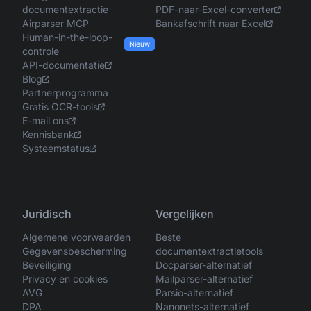
documentextractie
PDF-naar-Excel-converter
Airparser MCP
Bankafschrift naar Excel
Human-in-the-loop-
Nieuw
controle
API-documentatie
Blog
Partnerprogramma
Gratis OCR-tools
E-mail ons
Kennisbank
Systeemstatus
Juridisch
Vergelijken
Algemene voorwaarden
Beste
Gegevensbescherming
documentextractietools
Beveiliging
Docparser-alternatief
Privacy en cookies
Mailparser-alternatief
AVG
Parsio-alternatief
DPA
Nanonets-alternatief