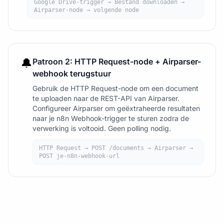
Google Drive-trigger → Bestand downloaden →
Airparser-node → volgende node
🔔
Patroon 2: HTTP Request-node + Airparser-
webhook terugstuur
Gebruik de HTTP Request-node om een document
te uploaden naar de REST-API van Airparser.
Configureer Airparser om geëxtraheerde resultaten
naar je n8n Webhook-trigger te sturen zodra de
verwerking is voltooid. Geen polling nodig.
HTTP Request → POST /documents → Airparser →
POST je-n8n-webhook-url