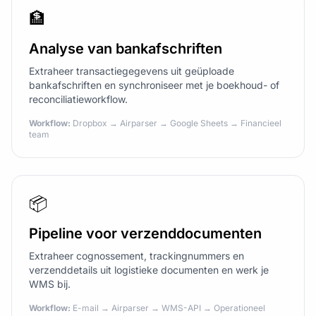
🏦
Analyse van bankafschriften
Extraheer transactiegegevens uit geüploade
bankafschriften en synchroniseer met je boekhoud- of
reconciliatieworkflow.
Workflow:
Dropbox → Airparser → Google Sheets → Financieel
team
📦
Pipeline voor verzenddocumenten
Extraheer cognossement, trackingnummers en
verzenddetails uit logistieke documenten en werk je
WMS bij.
Workflow:
E-mail → Airparser → WMS-API → Operationeel