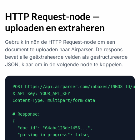
HTTP Request-node —
uploaden en extraheren
Gebruik in n8n de HTTP Request-node om een
document te uploaden naar Airparser. De respons
bevat alle geëxtraheerde velden als gestructureerde
JSON, klaar om in de volgende node te koppelen.
POST https://api.airparser.com/inboxes/INBOX_ID/upl
X-API-Key: YOUR_API_KEY

Content-Type: multipart/form-data

# Response:

{

  "doc_id": "64abc123def456...",

  "parsing_in_progress": false,
