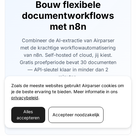
Bouw flexibele
documentworkflows
met n8n
Combineer de AI-extractie van Airparser
met de krachtige workflowautomatisering
van n8n. Self-hosted of cloud, jij kiest.
Gratis proefperiode bevat 30 documenten
— API-sleutel klaar in minder dan 2
minuten.
Zoals de meeste websites gebruikt Airparser cookies om
je de beste ervaring te bieden. Meer informatie in ons
Start gratis proefperiode →
privacybeleid
.
Alles
Bekijk integratiedocumentatie
Accepteer noodzakelijk
accepteren