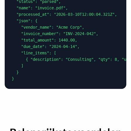
  "status": "parsed",

  "name": "invoice.pdf",

  "processed_at": "2026-03-10T12:00:04.321Z",

  "json": {

    "vendor_name": "Acme Corp",

    "invoice_number": "INV-2024-042",

    "total_amount": 1440.00,

    "due_date": "2024-04-14",

    "line_items": [

      { "description": "Consulting", "qty": 8, "uni
    ]

  }

}