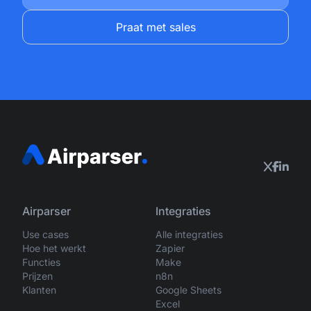
Praat met sales
Airparser
Integraties
Use cases
Alle integraties
Hoe het werkt
Zapier
Functies
Make
Prijzen
n8n
Klanten
Google Sheets
Excel