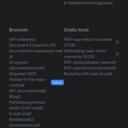
E-mailhandtekeningparser
Bronnen
Gratis tools
API-referentie
PDF-naar-tekst-converter
Document Extraction API
(OCR)
Documenten analyseren met
Afbeelding-naar-tekst-
AI
converter (OCR)
AI-agents
PDF doorzoekbaar maken
documentextractie
PDF-naar-Excel-converter
Airparser MCP
Bankafschrift naar Excel
Human-in-the-loop-
Nieuw
controle
API-documentatie
Blog
Partnerprogramma
Gratis OCR-tools
E-mail ons
Kennisbank
Systeemstatus