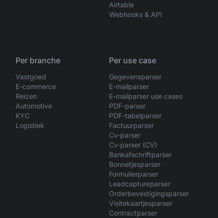
Airtable
Webhooks & API
Per branche
Per use case
Vastgoed
Gegevensparser
E-commerce
E-mailparser
Reizen
E-mailparser use cases
Automotive
PDF-parser
KYC
PDF-tabelparser
Logistiek
Factuurparser
Cv-parser
Cv-parser (CV)
Bankafschriftparser
Bonnetjesparser
Formulierparser
Leadcaptureparser
Orderbevestigingsparser
Visitekaartjesparser
Contractparser