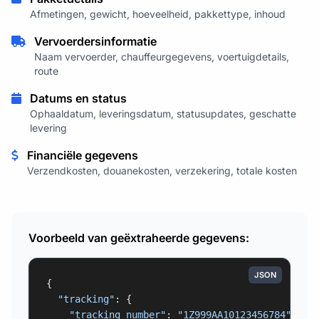
Afmetingen, gewicht, hoeveelheid, pakkettype, inhoud
Vervoerdersinformatie
Naam vervoerder, chauffeurgegevens, voertuigdetails,
route
Datums en status
Ophaaldatum, leveringsdatum, statusupdates, geschatte
levering
Financiële gegevens
Verzendkosten, douanekosten, verzekering, totale kosten
Voorbeeld van geëxtraheerde gegevens:
JSON
{

"tracking"
: {

"tracking_number"
: 
"1Z999AA10123456784"
,
