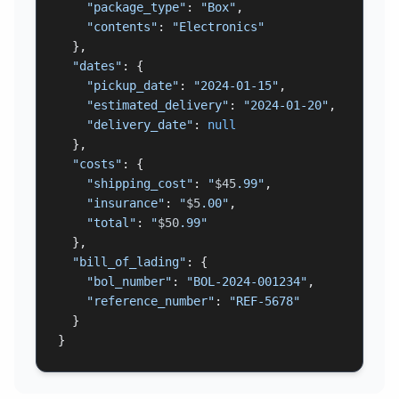
"package_type"
: 
"Box"
,

"contents"
: 
"Electronics"
  },

"dates"
: {

"pickup_date"
: 
"2024-01-15"
,

"estimated_delivery"
: 
"2024-01-20"
,

"delivery_date"
: 
null
  },

"costs"
: {

"shipping_cost"
: 
"
$45
.99"
,

"insurance"
: 
"
$5
.00"
,

"total"
: 
"
$50
.99"
  },

"bill_of_lading"
: {

"bol_number"
: 
"BOL-2024-001234"
,

"reference_number"
: 
"REF-5678"
  }

}