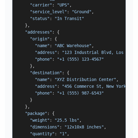
"carrier"
: 
"UPS"
,

"service_level"
: 
"Ground"
,

"status"
: 
"In Transit"
  },

"addresses"
: {

"origin"
: {

"name"
: 
"ABC Warehouse"
,

"address"
: 
"123 Industrial Blvd, Los Ange
"phone"
: 
"+1 (555) 123-4567"
    },

"destination"
: {

"name"
: 
"XYZ Distribution Center"
,

"address"
: 
"456 Commerce St, New York, NY
"phone"
: 
"+1 (555) 987-6543"
    }

  },

"package"
: {

"weight"
: 
"25.5 lbs"
,

"dimensions"
: 
"12x10x8 inches"
,

"quantity"
: 
"1"
,
