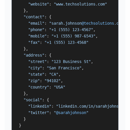
"website"
: 
"www.techsolutions.com"
  },

"contact"
: {

"email"
: 
"sarah.johnson
@techsolutions
.com"
,

"phone"
: 
"+1 (555) 123-4567"
,

"mobile"
: 
"+1 (555) 987-6543"
,

"fax"
: 
"+1 (555) 123-4568"
  },

"address"
: {

"street"
: 
"123 Business St"
,

"city"
: 
"San Francisco"
,

"state"
: 
"CA"
,

"zip"
: 
"94102"
,

"country"
: 
"USA"
  },

"social"
: {

"linkedin"
: 
"linkedin.com/in/sarahjohnson"
,

"twitter"
: 
"
@sarahjohnson
"
  }

}