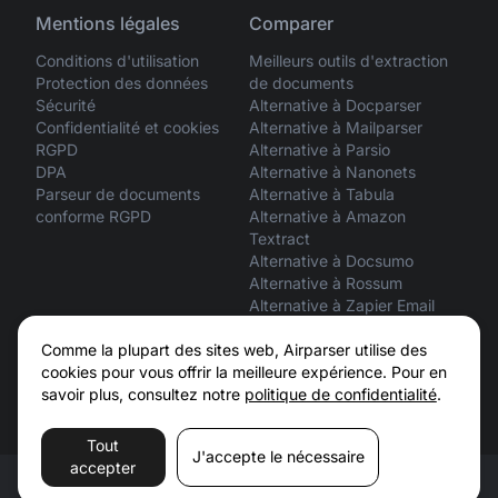
Mentions légales
Comparer
Conditions d'utilisation
Meilleurs outils d'extraction
Protection des données
de documents
Sécurité
Alternative à Docparser
Confidentialité et cookies
Alternative à Mailparser
RGPD
Alternative à Parsio
DPA
Alternative à Nanonets
Parseur de documents
Alternative à Tabula
conforme RGPD
Alternative à Amazon
Textract
Alternative à Docsumo
Alternative à Rossum
Alternative à Zapier Email
Parser
Comme la plupart des sites web, Airparser utilise des
ChatGPT vs Airparser
cookies pour vous offrir la meilleure expérience. Pour en
Claude vs Airparser
savoir plus, consultez notre
politique de confidentialité
.
Tout
J'accepte le nécessaire
accepter
© 2026 Airparser. Tous droits réservés.
Conditions d'utilisation