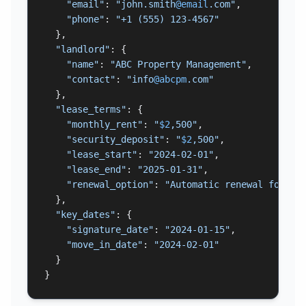
"email"
: 
"john.smith
@email
.com"
,

"phone"
: 
"+1 (555) 123-4567"
  },

"landlord"
: {

"name"
: 
"ABC Property Management"
,

"contact"
: 
"info
@abcpm
.com"
  },

"lease_terms"
: {

"monthly_rent"
: 
"
$2
,500"
,

"security_deposit"
: 
"
$2
,500"
,

"lease_start"
: 
"2024-02-01"
,

"lease_end"
: 
"2025-01-31"
,

"renewal_option"
: 
"Automatic renewal for 1 
  },

"key_dates"
: {

"signature_date"
: 
"2024-01-15"
,

"move_in_date"
: 
"2024-02-01"
  }

}