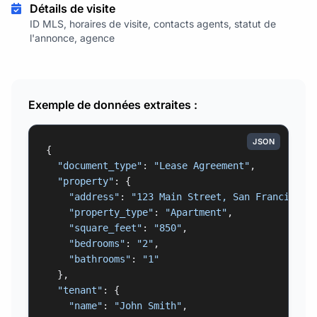
Détails de visite
ID MLS, horaires de visite, contacts agents, statut de
l'annonce, agence
Exemple de données extraites :
JSON
{

"document_type"
: 
"Lease Agreement"
,

"property"
: {

"address"
: 
"123 Main Street, San Francisco,
"property_type"
: 
"Apartment"
,

"square_feet"
: 
"850"
,

"bedrooms"
: 
"2"
,

"bathrooms"
: 
"1"
  },

"tenant"
: {

"name"
: 
"John Smith"
,
