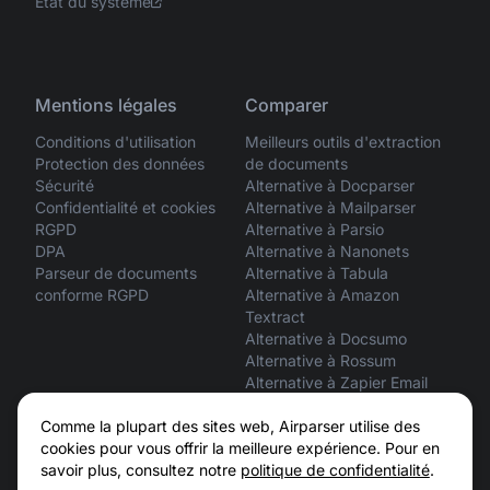
État du système
Mentions légales
Comparer
Conditions d'utilisation
Meilleurs outils d'extraction
Protection des données
de documents
Sécurité
Alternative à Docparser
Confidentialité et cookies
Alternative à Mailparser
RGPD
Alternative à Parsio
DPA
Alternative à Nanonets
Parseur de documents
Alternative à Tabula
conforme RGPD
Alternative à Amazon
Textract
Alternative à Docsumo
Alternative à Rossum
Alternative à Zapier Email
Parser
ChatGPT vs Airparser
Comme la plupart des sites web, Airparser utilise des
Claude vs Airparser
cookies pour vous offrir la meilleure expérience. Pour en
savoir plus, consultez notre
politique de confidentialité
.