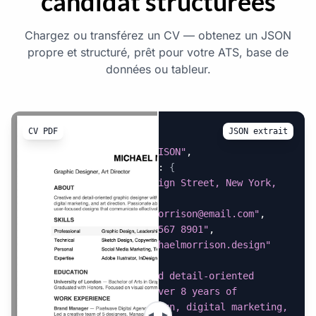
candidat structurées
Chargez ou transférez un CV — obtenez un JSON
propre et structuré, prêt pour votre ATS, base de
données ou tableur.
CV PDF
JSON extrait
{
"name"
:
"MICHAEL MORRISON"
,
"contact_information"
:
{
"address"
:
"123 Design Street, New York, 
NY"
,
"email"
:
"michael.morrison@email.com"
,
"phone"
:
"+1 (234) 567 8901"
,
"website"
:
"www.michaelmorrison.design"
}
,
"about"
:
"Creative and detail-oriented 
graphic designer with over 8 years of 
experience in brand design, digital marketing, 