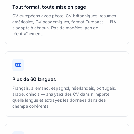
teams to deliver award-winning visual 
Tout format, toute mise en page
assets."
,
CV européens avec photo, CV britanniques, resumes
"years"
:
"2019–2022"
américains, CV académiques, format Europass — l'IA
}
,
s'adapte à chacun. Pas de modèles, pas de
{
réentraînement.
"company"
:
"CreativeHaus"
,
"position"
:
"Senior Graphic Designer"
,
"responsibilities"
:
"Developing branding 
and UX/UI projects for startups and 
established brands. Responsible for 
maintaining design standards and mentoring 
junior designers."
,
Plus de 60 langues
"years"
:
"2022–Present"
Français, allemand, espagnol, néerlandais, portugais,
}
arabe, chinois — analysez des CV dans n'importe
]
quelle langue et extrayez les données dans des
}
champs cohérents.