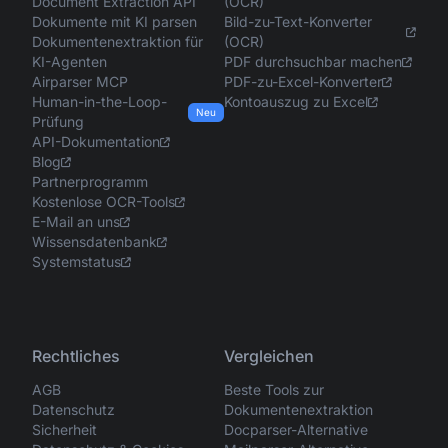
Document Extraction API
(OCR)
Dokumente mit KI parsen
Bild-zu-Text-Konverter
Dokumentenextraktion für
(OCR)
KI-Agenten
PDF durchsuchbar machen
Airparser MCP
PDF-zu-Excel-Konverter
Human-in-the-Loop-
Kontoauszug zu Excel
Neu
Prüfung
API-Dokumentation
Blog
Partnerprogramm
Kostenlose OCR-Tools
E-Mail an uns
Wissensdatenbank
Systemstatus
Rechtliches
Vergleichen
AGB
Beste Tools zur
Datenschutz
Dokumentenextraktion
Sicherheit
Docparser-Alternative