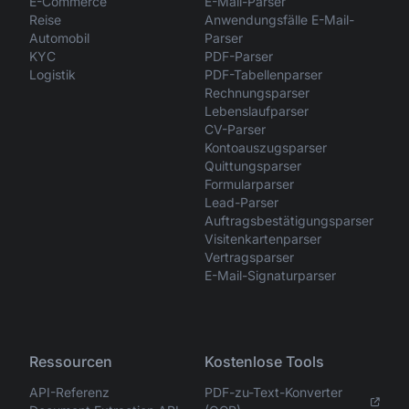
E-Commerce
E-Mail-Parser
Reise
Anwendungsfälle E-Mail-
Automobil
Parser
KYC
PDF-Parser
Logistik
PDF-Tabellenparser
Rechnungsparser
Lebenslaufparser
CV-Parser
Kontoauszugsparser
Quittungsparser
Formularparser
Lead-Parser
Auftragsbestätigungsparser
Visitenkartenparser
Vertragsparser
E-Mail-Signaturparser
Ressourcen
Kostenlose Tools
API-Referenz
PDF-zu-Text-Konverter