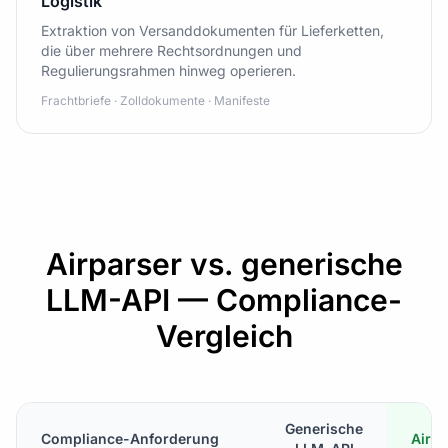
Logistik
Extraktion von Versanddokumenten für Lieferketten,
die über mehrere Rechtsordnungen und
Regulierungsrahmen hinweg operieren.
Frachtbriefe · Zolldokumente · Manifeste
Airparser vs. generische
LLM-API — Compliance-
Vergleich
Generische
Compliance-Anforderung
Airpa