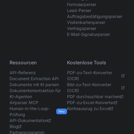
Formularparser
Lead-Parser
Auftragsbestätigungsparser
Visitenkartenparser
Vertragsparser
E-Mail-Signaturparser
Ressourcen
Kostenlose Tools
API-Referenz
PDF-zu-Text-Konverter
Document Extraction API
(OCR)
Dokumente mit KI parsen
Bild-zu-Text-Konverter
Dokumentenextraktion für
(OCR)
KI-Agenten
PDF durchsuchbar machen
Airparser MCP
PDF-zu-Excel-Konverter
Human-in-the-Loop-
Kontoauszug zu Excel
Neu
Prüfung
API-Dokumentation
Blog
Partnerprogramm