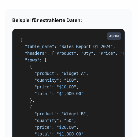
Beispiel für extrahierte Daten:
JSON
{

"table_name"
: 
"Sales Report Q1 2024"
,

"headers"
: [
"Product"
, 
"Qty"
, 
"Price"
, 
"Total
"rows"
: [

    {

"product"
: 
"Widget A"
,

"quantity"
: 
"100"
,

"price"
: 
"
$10
.00"
,

"total"
: 
"
$1
,000.00"
    },

    {

"product"
: 
"Widget B"
,

"quantity"
: 
"50"
,

"price"
: 
"
$20
.00"
,

"total"
: 
"
$1
,000.00"