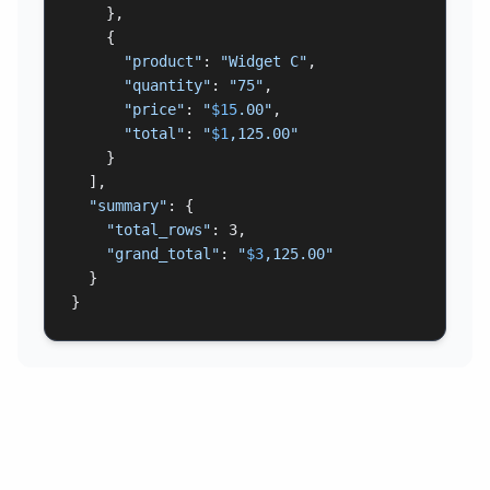
    },

    {

"product"
: 
"Widget C"
,

"quantity"
: 
"75"
,

"price"
: 
"
$15
.00"
,

"total"
: 
"
$1
,125.00"
    }

  ],

"summary"
: {

"total_rows"
: 3,

"grand_total"
: 
"
$3
,125.00"
  }

}