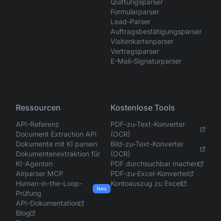
Quittungsparser
Formularparser
Lead-Parser
Auftragsbestätigungsparser
Visitenkartenparser
Vertragsparser
E-Mail-Signaturparser
Ressourcen
Kostenlose Tools
API-Referenz
PDF-zu-Text-Konverter
Document Extraction API
(OCR)
Dokumente mit KI parsen
Bild-zu-Text-Konverter
Dokumentenextraktion für
(OCR)
KI-Agenten
PDF durchsuchbar machen
Airparser MCP
PDF-zu-Excel-Konverter
Human-in-the-Loop-
Kontoauszug zu Excel
Neu
Prüfung
API-Dokumentation
Blog