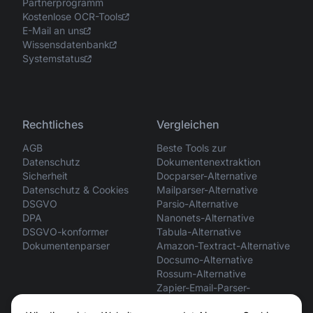
Partnerprogramm
Kostenlose OCR-Tools
E-Mail an uns
Wissensdatenbank
Systemstatus
Rechtliches
Vergleichen
AGB
Beste Tools zur
Datenschutz
Dokumentenextraktion
Sicherheit
Docparser-Alternative
Datenschutz & Cookies
Mailparser-Alternative
DSGVO
Parsio-Alternative
DPA
Nanonets-Alternative
DSGVO-konformer
Tabula-Alternative
Dokumentenparser
Amazon-Textract-Alternative
Docsumo-Alternative
Rossum-Alternative
Zapier-Email-Parser-
Alternative