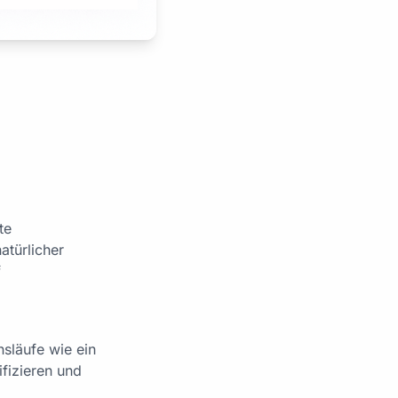
te
atürlicher
f
släufe wie ein
ifizieren und