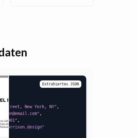
fdaten
Extrahiertes JSON
ON"
,
{
n Street, New York, NY"
,
rison@email.com"
,
7 8901"
,
elmorrison.design"