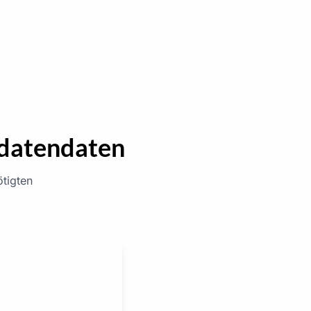
idatendaten
ötigten