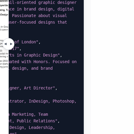
detail-oriented graphic designer 
rience in brand design, digital 
ion. Passionate about visual 
ng user-focused designs that 
,
rsity of London"
,
13–2017"
,
f Arts in Graphic Design"
,
raduated with Honors. Focused on 
ital design, and brand 
Designer, Art Director"
,
llustrator, InDesign, Photoshop, 
edia Marketing, Team 
ement, Public Relations"
,
hic Design, Leadership, 