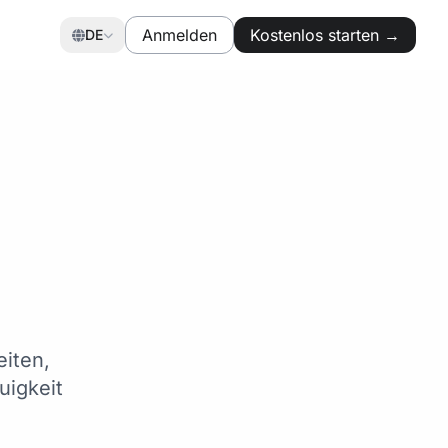
Anmelden
Kostenlos starten →
DE
r
eiten,
uigkeit