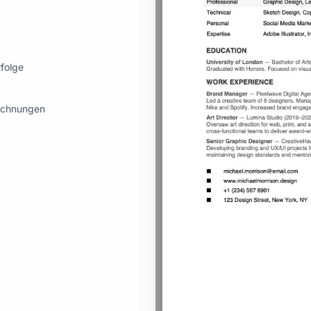
"about"
:
"Creative and 
with over 8 years of expe
marketing, and art direct
storytelling and developi
communicate effectively."
rfolge
"education"
:
{
"institution"
:
"Unive
eichnungen
"years_attended"
:
"20
"degree"
:
"Bachelor o
"additional_info"
:
"G
visual communication, dig
development."
}
,
"job_titles"
:
"Graphic 
"skills"
:
{
"expertise"
:
"Adobe I
Figma, CorelDRAW"
,
"personal"
:
"Social M
Collaboration, Time Manag
"professional"
:
"Grap