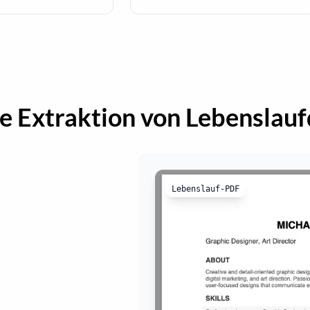
ge Extraktion von Lebenslau
Lebenslauf-PDF
{
"name"
:
"MICHAEL MORRIS
"contact_information"
:
"address"
:
"123 Desig
"email"
:
"michael.mor
"phone"
:
"+1 (234) 56
"website"
:
"www.micha
}
,