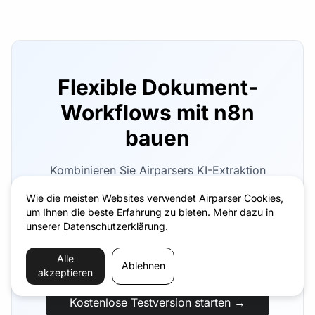
Flexible Dokument-
Workflows mit n8n
bauen
Kombinieren Sie Airparsers KI-Extraktion
mit n8ns leistungsstarker Workflow-
Wie die meisten Websites verwendet Airparser Cookies,
Automatisierung. Self-hosted oder Cloud,
um Ihnen die beste Erfahrung zu bieten. Mehr dazu in
Sie entscheiden. Die kostenlose
unserer
Datenschutzerklärung
.
Testversion enthaelt 30 Dokumente —
API-Schlüssel in unter 2 Minuten bereit.
Alle
Ablehnen
akzeptieren
Kostenlose Testversion starten →