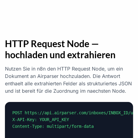
HTTP Request Node —
hochladen und extrahieren
Nutzen Sie in n8n den HTTP Request Node, um ein
Dokument an Airparser hochzuladen. Die Antwort
enthaelt alle extrahierten Felder als strukturiertes JSON
und ist bereit für die Zuordnung im naechsten Node.
POST https://api.airparser.com/inboxes/INBOX_ID/upl
X-API-Key: YOUR_API_KEY

Content-Type: multipart/form-data
