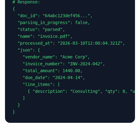
# Response:

{

  "doc_id": "64abc123def456...",

  "parsing_in_progress": false,

  "status": "parsed",

  "name": "invoice.pdf",

  "processed_at": "2026-03-10T12:00:04.321Z",

  "json": {

    "vendor_name": "Acme Corp",

    "invoice_number": "INV-2024-042",

    "total_amount": 1440.00,

    "due_date": "2024-04-14",

    "line_items": [

      { "description": "Consulting", "qty": 8, "uni
    ]

  }

}